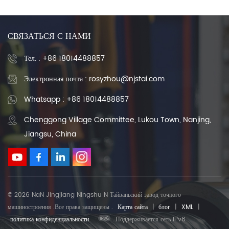
скольжения 1000 мм 2000 мм
СВЯЗАТЬСЯ С НАМИ
Тел. :
+86 18014488857
Электронная почта : rosyzhou@njstai.com
Whatsapp : +86 18014488857
Chenggong Village Committee, Lukou Town, Nanjing,
Jiangsu, China
© 2026 NaN Jingjiang Ningshu N Тайваньский завод точного
машиностроения .Все права защищены .
Карта сайта
|
блог
|
XML
|
политика конфиденциальности
Поддерживается сеть IPv6