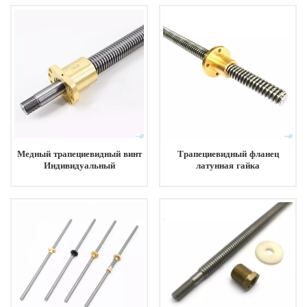
ходового винта для 3D-
принтеров.
Медный трапециевидный винт
Трапециевидный фланец
Индивидуальный
латунная гайка
вращающийся шариковый
двунаправленная Tr20x2
винт
Tr20x4 Tr20x8 Tr20x10
Tr20x12 Tr20x16 ручной
ходовой винт