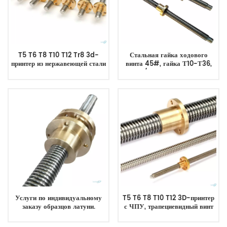
T5 T6 T8 T10 T12 Tr8 3d-
Стальная гайка ходового
принтер из нержавеющей стали
винта 45#, гайка Т10-Т36,
Трапециевидный винт Ходовой
правая/левая трапециевидная
винт
резьба, ходовые гайки
Услуги по индивидуальному
T5 T6 T8 T10 T12 3D-принтер
заказу образцов латуни.
с ЧПУ, трапециевидный винт
Нержавеющая сталь 304.
из нержавеющей стали и
Подходит для трапециевидного
латунная гайка