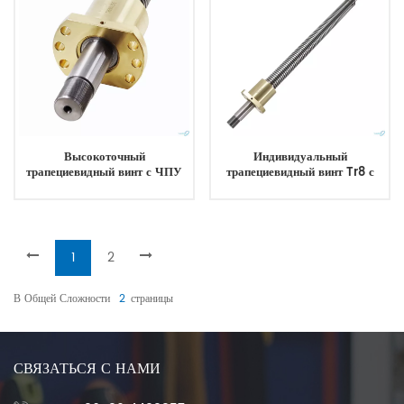
Высокоточный
Индивидуальный
трапециевидный винт с ЧПУ
трапециевидный винт Tr8 с
30 мм, правый винт с резьбой
резьбой, шаг 1 мм, 2 мм, 4 мм,
T30 для шагового двигателя
трапециевидный ходовой винт
и гайка
1
2
В Общей Сложности
2
Страницы
СВЯЗАТЬСЯ С НАМИ