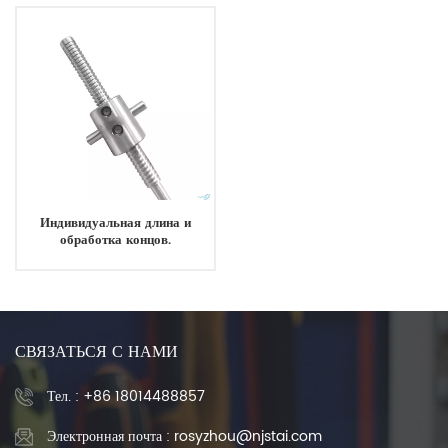
может заменить Tbi
Индивидуальная длина и
обработка концов.
Подшипниковая сталь
диаметром 8 мм.
Высокоэффективный
шариковый винт.
СВЯЗАТЬСЯ С НАМИ
Тел. :
+86 18014488857
Электронная почта : rosyzhou@njstai.com