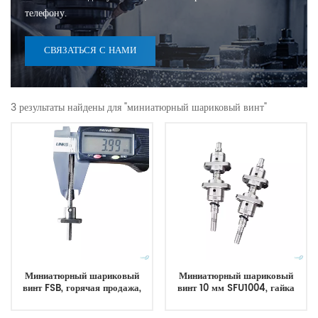
телефону.
СВЯЗАТЬСЯ С НАМИ
3 результаты найдены для "миниатюрный шариковый винт"
Миниатюрный шариковый
Миниатюрный шариковый
винт FSB, горячая продажа,
винт 10 мм SFU1004, гайка
прецизионный миниатюрный
шарикового винта с левой и
шариковый винт с ЧПУ,
правой резьбой