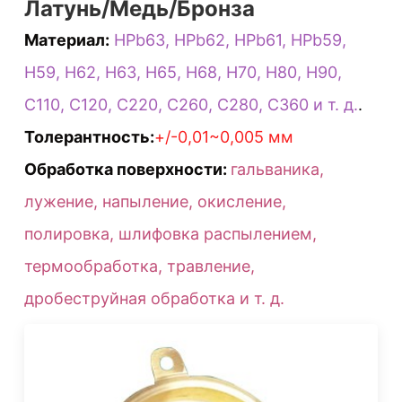
Латунь/Медь/Бронза
Материал:
HPb63, HPb62, HPb61, HPb59,
H59, H62, H63, H65, H68, H70, H80, H90,
C110, C120, C220, C260, C280, C360 и т. д.
.
Толерантность:
+/-0,01~0,005 мм
Обработка поверхности:
гальваника,
лужение, напыление, окисление,
полировка, шлифовка распылением,
термообработка, травление,
дробеструйная обработка и т. д.