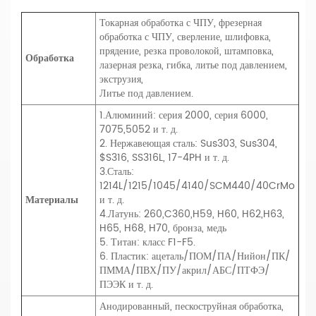
Токарная обработка с ЧПУ, фрезерная
обработка с ЧПУ, сверление, шлифовка,
прядение, резка проволокой, штамповка,
Обработка
лазерная резка, гибка, литье под давлением,
экструзия,
Литье под давлением.
1.Алюминий: серия 2000, серия 6000,
7075,5052 и т. д.
2. Нержавеющая сталь: Sus303, Sus304,
$S316, SS316L, 17-4PH и т. д.
3.Сталь:
1214L/1215/1045/4140/SCM440/40CrMo
Материалы
и т. д.
4.Латунь: 260,C360,H59, H60, H62,H63,
H65, H68, H70, бронза, медь
5. Титан: класс F1-F5.
6. Пластик: ацеталь/ПОМ/ПА/Нийон/ПК/
ПММА/ПВХ/ПУ/акрил/АБС/ПТФЭ/
ПЭЭК и т. д.
Анодированный, пескоструйная обработка,