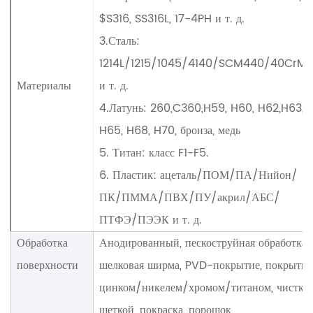
$S316, SS316L, 17-4PH и т. д.
3.Сталь:
1214L/1215/1045/4140/SCM440/40CrM
Материалы
и т. д.
4.Латунь: 260,C360,H59, H60, H62,H63,
H65, H68, H70, бронза, медь
5. Титан: класс F1-F5.
6. Пластик: ацеталь/ПОМ/ПА/Нийон/
ПК/ПММА/ПВХ/ПУ/акрил/АБС/
ПТФЭ/ПЭЭК и т. д.
Обработка
Анодированный, пескоструйная обработка,
поверхности
шелковая ширма, PVD-покрытие, покрытие
цинком/никелем/хромом/титаном, чистка
щеткой, покраска, порошок