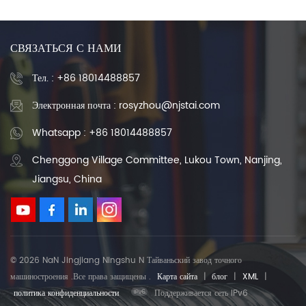
СВЯЗАТЬСЯ С НАМИ
Тел. :
+86 18014488857
Электронная почта : rosyzhou@njstai.com
Whatsapp : +86 18014488857
Chenggong Village Committee, Lukou Town, Nanjing,
Jiangsu, China
© 2026 NaN Jingjiang Ningshu N Тайваньский завод точного
машиностроения .Все права защищены .
Карта сайта
|
блог
|
XML
|
политика конфиденциальности
Поддерживается сеть IPv6