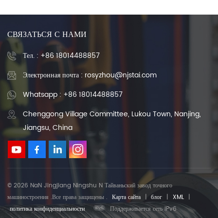
СВЯЗАТЬСЯ С НАМИ
Тел. :
+86 18014488857
Электронная почта : rosyzhou@njstai.com
Whatsapp : +86 18014488857
Chenggong Village Committee, Lukou Town, Nanjing,
Jiangsu, China
© 2026 NaN Jingjiang Ningshu N Тайваньский завод точного
машиностроения .Все права защищены .
Карта сайта
|
блог
|
XML
|
политика конфиденциальности
Поддерживается сеть IPv6