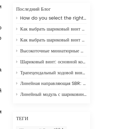
и
Последний Блог
How do you select the right ball screw for a linear actuator application?
о
Как выбрать шариковый винт для 3D-принтера
ю
Как выбрать шариковый винт для станков с ЧПУ
Высокоточные миниатюрные шариковые винты: серия MIA, разработанная специально для уникальных задач промышленного привода.
Шариковый винт: основной компонент линейного перемещения для высокоточной промышленной автоматизации.
а
Трапецеидальный ходовой винт TR32: экономичное решение для линейного перемещения в системах автоматизации малой грузоподъемности.
Линейная направляющая SBR: универсальное решение для линейного перемещения автоматизированного оборудования.
й
Линейный модуль с шариковинтовой передачей SFU1610: идеальное решение для линейного перемещения в станках с ЧПУ и 3D-печати.
м
ТЕГИ