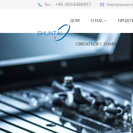
Тел. : +86 18014488857
Электронная 
ДОМ
О НАС
ПРОД
СВЯЗАТЬСЯ С НАМИ