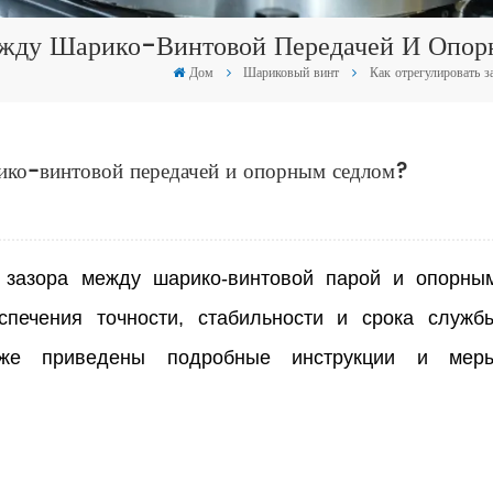
Между Шарико-Винтовой Передачей И Опо
Дом
Шариковый винт
Как отрегулировать 
рико-винтовой передачей и опорным седлом?
 зазора между шарико-винтовой парой и опорны
ечения точности, стабильности и срока служб
Ниже приведены подробные инструкции и мер