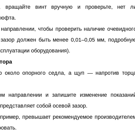
я, вращайте винт вручную и проверьте, нет л
люфта.
 направлении, чтобы проверить наличие очевидног
 зазор должен быть менее 0,01–0,05 мм, подробну
ксплуатации оборудования).
тора
р около опорного седла, а щуп — напротив торц
ом направлении и запишите изменение показани
представляет собой осевой зазор.
апример, превышает рекомендуемое производителе
ровать.