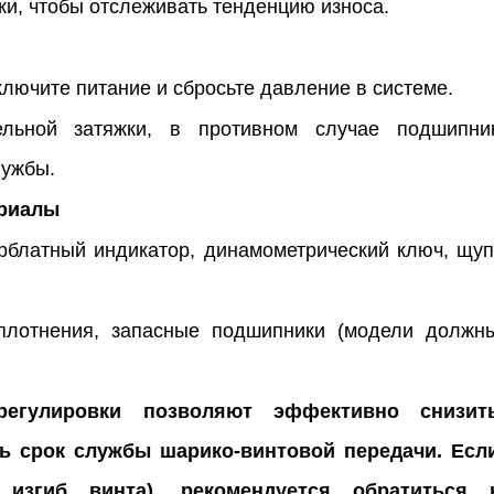
и, чтобы отслеживать тенденцию износа.
лючите питание и сбросьте давление в системе.
ельной затяжки, в противном случае подшипни
лужбы.
ериалы
рблатный индикатор, динамометрический ключ, щуп
уплотнения, запасные подшипники (модели должн
регулировки позволяют эффективно снизит
ь срок службы шарико-винтовой передачи. Есл
 изгиб винта), рекомендуется обратиться 