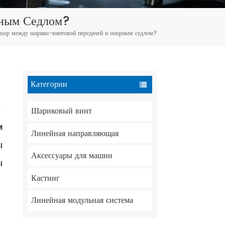
Tiếng Việt
рным Седлом?
зазор между шарико-винтовой передачей и опорным седлом?
português
Категории
Шариковый винт
м
Линейная направляющая
ы
Аксессуары для машин
ы
Кастинг
Линейная модульная система