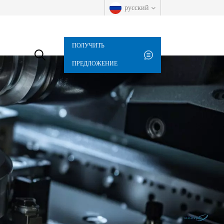
русский
ПОЛУЧИТЬ
English
ПРЕДЛОЖЕНИЕ
русский
español
العربية
Deutsch
italiano
français
Indonesia